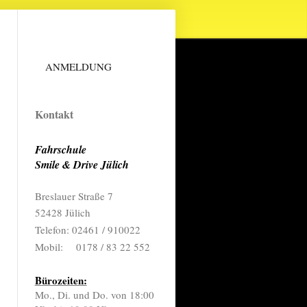
ANMELDUNG
Kontakt
Fahrschule
Smile & Drive Jülich
Breslauer Straße 7
52428 Jülich
Telefon: 02461 / 910022
Mobil:
0178 / 83 22 552
Bürozeiten:
Mo., Di. und Do. von 18:00