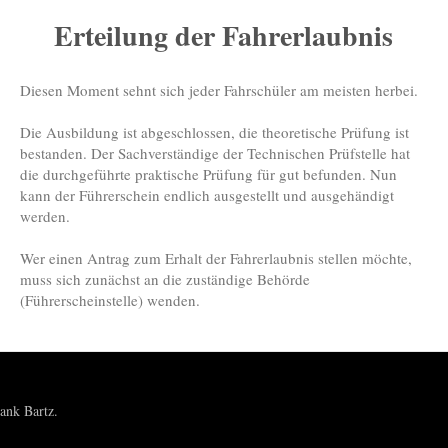
Erteilung der Fahrerlaubnis
Diesen Moment sehnt sich jeder Fahrschüler am meisten herbei.
Die Ausbildung ist abgeschlossen, die theoretische Prüfung ist
bestanden. Der Sachverständige der Technischen Prüfstelle hat
die durchgeführte praktische Prüfung für gut befunden. Nun
kann der Führerschein endlich ausgestellt und ausgehändigt
werden.
Wer einen Antrag zum Erhalt der Fahrerlaubnis stellen möchte,
muss sich zunächst an die zuständige Behörde
(Führerscheinstelle) wenden.
ank Bartz.