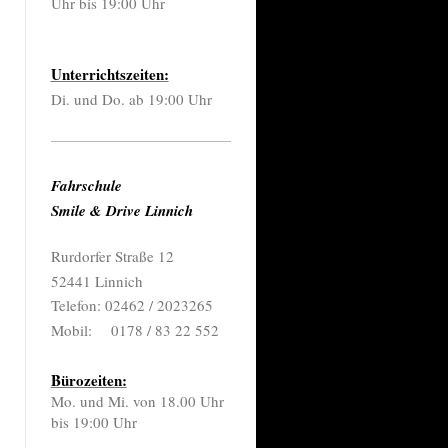
Uhr bis 19:00 Uhr
Unterrichtszeiten:
Di. und Do. ab 19:00 Uhr
Fahrschule
Smile & Drive Linnich
Rurdorfer Straße 12
52441 Linnich
Telefon: 02462 / 2023265
Mobil:
0178 / 83 22 552
Bürozeiten:
Mo. und Mi. von 18.00 Uhr
bis 19:00 Uhr